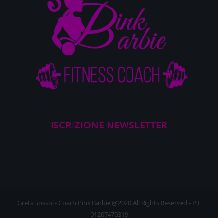
ISCRIZIONE NEWSLETTER
Greta Sossol - Coach Pink Barbie @2020 All Rights Reserved - P.I.
01207470319