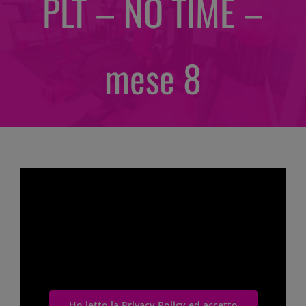
PLT – NO TIME –
mese 8
Per la tua privacy Vimeo necessita di una
tua approvazione prima di essere caricato.
Per maggiori informazioni consulta la
nostra
Privacy Policy
.
Ho letto la Privacy Policy ed accetto