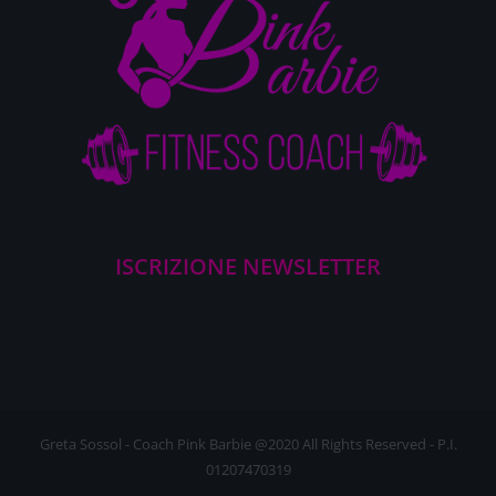
ISCRIZIONE NEWSLETTER
Greta Sossol - Coach Pink Barbie @2020 All Rights Reserved - P.I.
01207470319