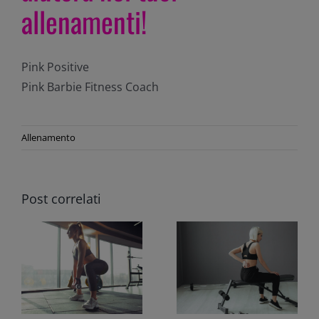
allenamenti!
Pink Positive
Pink Barbie Fitness Coach
Allenamento
Post correlati
PROTUSIONI ED
A
ERNIE,
HIP THRUST
COMPROMETTONO
L’ATTIVITÀ IN