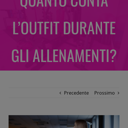
L’OUTFIT DURANTE
GLI ALLENAMENTI?
Precedente
Prossimo
Ingrandisci
immagine