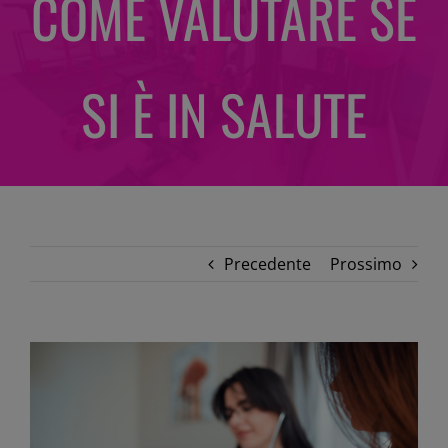
COME VALUTARE SE
SI È IN SALUTE
Precedente
Prossimo
Ingrandisci
immagine