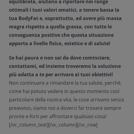
equilibrata, aiutano a riportare nei range
ottimali i tuoi valori ematici, a tenere bassa la
tua BodyFat e, soprattutto, ad avere più massa
magra rispetto a quella grassa, con tutte le
conseguenza positive che questa situazione
apporta a livello fisico, estetico e di salute!
Se hai paura e non sai da dove cominciare,
contattami, ed insieme troveremo la soluzione
più adatta a te per arrivare ai tuoi obiettivi!
Non continuare a rimandare la tua salute, perchè,
come hai potuto vedere in questo momento così
particolare della nostra vita, le cose arrivano senza
preavviso, siamo noi a doverci far trovare sempre
pronte e forti per affrontare qualsiasi cosa!
[/vc_column_text][/vc_column][/vc_row]