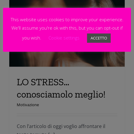
This website uses cookies to improve your experience.
We'll assume you're ok with this, but you can opt-out if
you wish.
Cookie settings
ACCETTO
LO STRESS…
conosciamolo meglio!
Motivazione
Con l’articolo di oggi voglio affrontare il